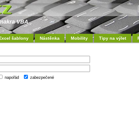
a makra VBA
Excel šablony
Nástěnka
Mobility
Tipy na výlet
napořád
zabezpečené