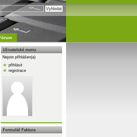
Fórum
Uživatelské menu
Nejste přihlášen(a)
přihlásit
registrace
\n
Formulář Faktura