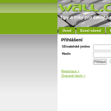
Tipy a triky pro Excel 
Úvod
Excel návod
Přihlášení
Uživatelské jméno
Heslo
Registrace >
Ztracené heslo >