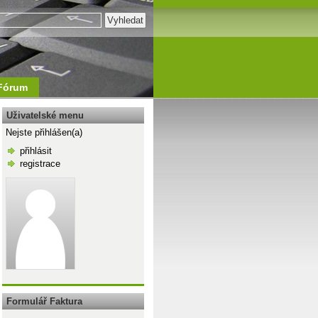
Fórum
Uživatelské menu
Nejste přihlášen(a)
přihlásit
registrace
\n
Formulář Faktura