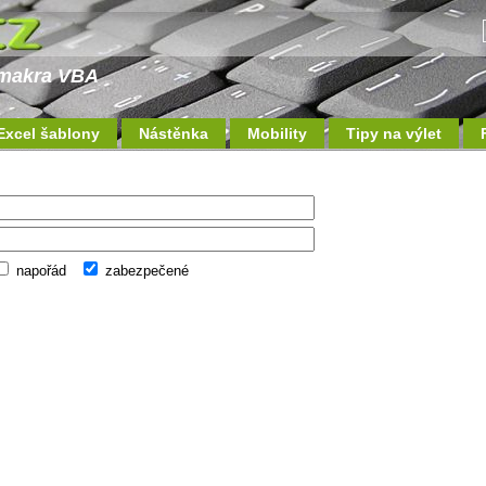
a makra VBA
Excel šablony
Nástěnka
Mobility
Tipy na výlet
napořád
zabezpečené