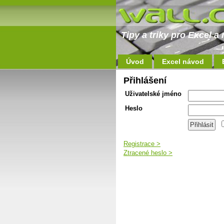
Tipy a triky pro Excel 
Úvod
Excel návod
Přihlášení
Uživatelské jméno
Heslo
Registrace >
Ztracené heslo >