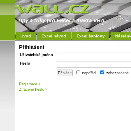
Tipy a triky pro Excel a makra VBA
Úvod
Excel návod
Excel šablony
Nástěn
Přihlášení
Uživatelské jméno
Heslo
napořád
zabezpečené
Registrace >
Ztracené heslo >