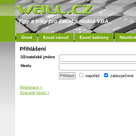
Tipy a triky pro Excel a makra VBA
Úvod
Excel návod
Excel šablony
Nástěn
Přihlášení
Uživatelské jméno
Heslo
napořád
zabezpečené
Registrace >
Ztracené heslo >