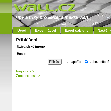
Tipy a triky pro Excel a makra VBA
Úvod
Excel návod
Excel šablony
Nástěn
Přihlášení
Uživatelské jméno
Heslo
napořád
zabezpečené
Registrace >
Ztracené heslo >