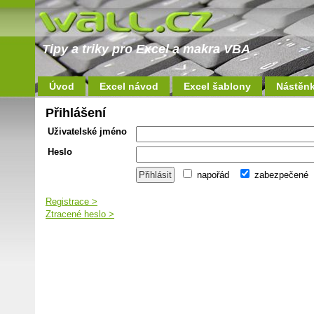
Tipy a triky pro Excel a makra VBA
Úvod
Excel návod
Excel šablony
Nástěn
Přihlášení
Uživatelské jméno
Heslo
napořád
zabezpečené
Registrace >
Ztracené heslo >