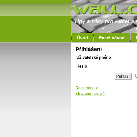
Tipy a triky pro Excel 
Úvod
Excel návod
Přihlášení
Uživatelské jméno
Heslo
Registrace >
Ztracené heslo >