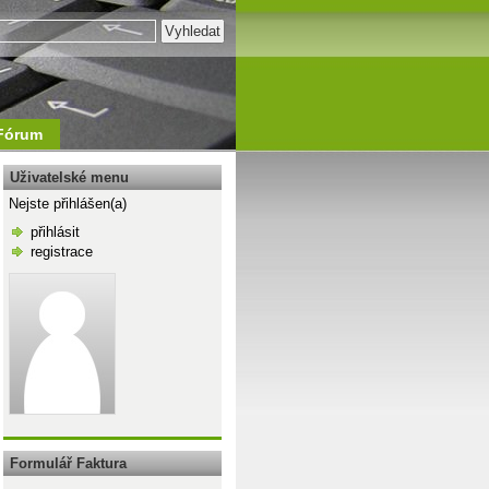
Fórum
Uživatelské menu
Nejste přihlášen(a)
přihlásit
registrace
\n
Formulář Faktura