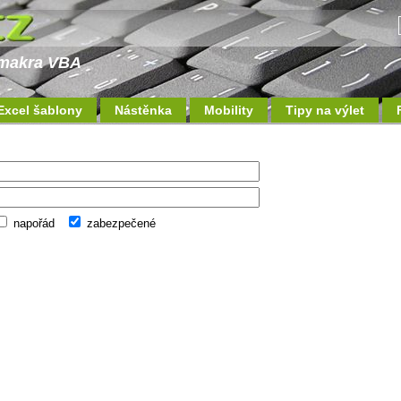
a makra VBA
Excel šablony
Nástěnka
Mobility
Tipy na výlet
napořád
zabezpečené