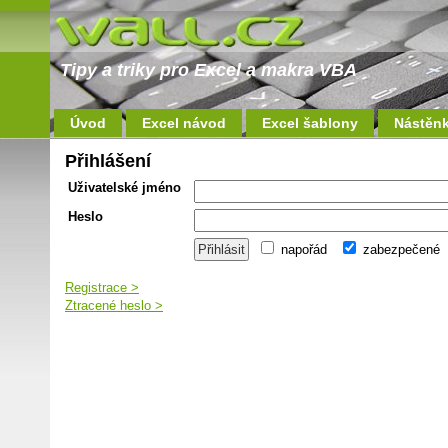
Tipy a triky pro Excel a makra VBA
Úvod
Excel návod
Excel šablony
Nástěn
Přihlášení
Uživatelské jméno
Heslo
napořád
zabezpečené
Registrace >
Ztracené heslo >