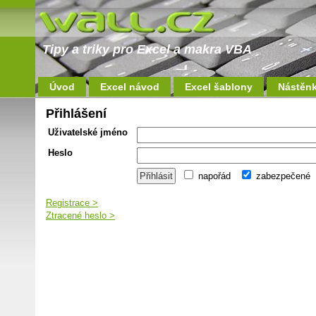
Tipy a triky pro Excel a makra VBA
Úvod
Excel návod
Excel šablony
Nástěn
Přihlášení
Uživatelské jméno
Heslo
napořád
zabezpečené
Registrace >
Ztracené heslo >