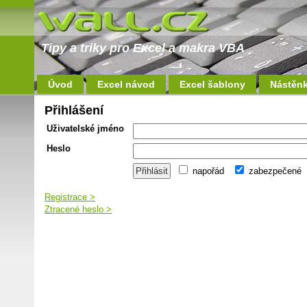
Tipy a triky pro Excel a makra VBA
Úvod
Excel návod
Excel šablony
Nástěn
Přihlášení
Uživatelské jméno
Heslo
napořád
zabezpečené
Registrace >
Ztracené heslo >