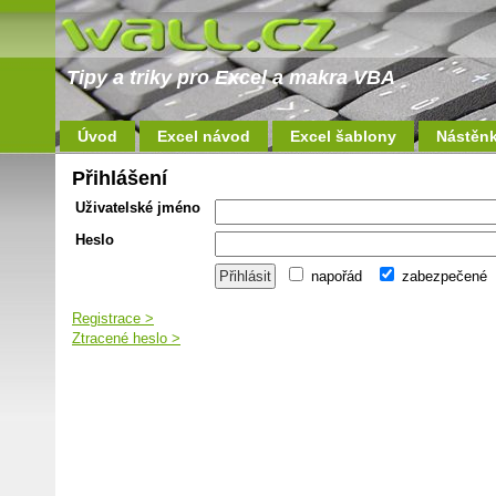
Tipy a triky pro Excel a makra VBA
Úvod
Excel návod
Excel šablony
Nástěn
Přihlášení
Uživatelské jméno
Heslo
napořád
zabezpečené
Registrace >
Ztracené heslo >