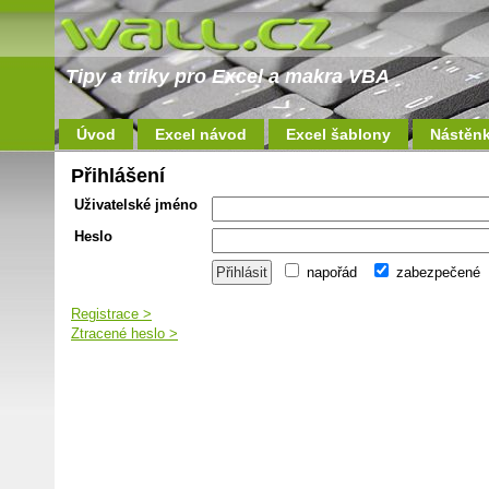
Tipy a triky pro Excel a makra VBA
Úvod
Excel návod
Excel šablony
Nástěn
Přihlášení
Uživatelské jméno
Heslo
napořád
zabezpečené
Registrace >
Ztracené heslo >