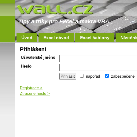
Tipy a triky pro Excel a makra VBA
Úvod
Excel návod
Excel šablony
Nástěn
Přihlášení
Uživatelské jméno
Heslo
napořád
zabezpečené
Registrace >
Ztracené heslo >