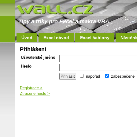
Tipy a triky pro Excel a makra VBA
Úvod
Excel návod
Excel šablony
Nástěn
Přihlášení
Uživatelské jméno
Heslo
napořád
zabezpečené
Registrace >
Ztracené heslo >