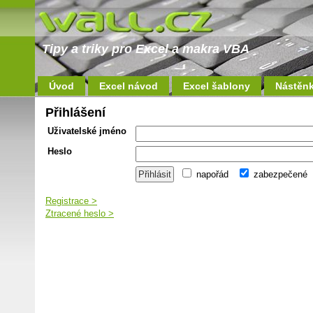
Tipy a triky pro Excel a makra VBA
Úvod
Excel návod
Excel šablony
Nástěn
Přihlášení
Uživatelské jméno
Heslo
napořád
zabezpečené
Registrace >
Ztracené heslo >