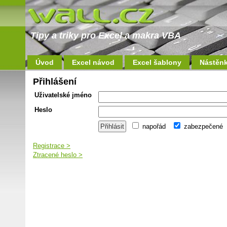
Tipy a triky pro Excel a makra VBA
Úvod
Excel návod
Excel šablony
Nástěn
Přihlášení
Uživatelské jméno
Heslo
napořád
zabezpečené
Registrace >
Ztracené heslo >