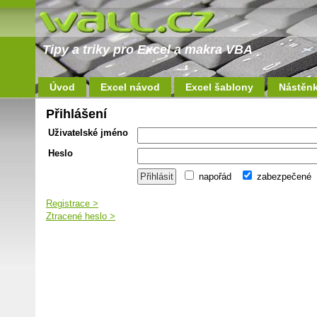
Tipy a triky pro Excel a makra VBA
Úvod
Excel návod
Excel šablony
Nástěn
Přihlášení
Uživatelské jméno
Heslo
napořád
zabezpečené
Registrace >
Ztracené heslo >