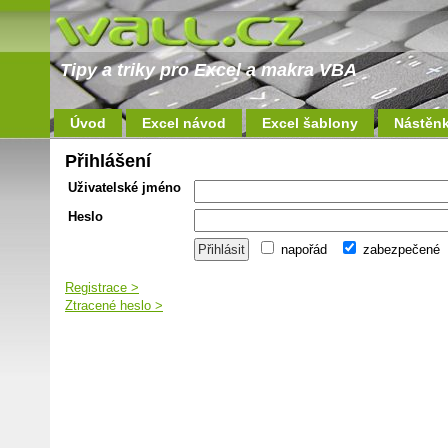
Tipy a triky pro Excel a makra VBA
Úvod
Excel návod
Excel šablony
Nástěn
Přihlášení
Uživatelské jméno
Heslo
napořád
zabezpečené
Registrace >
Ztracené heslo >