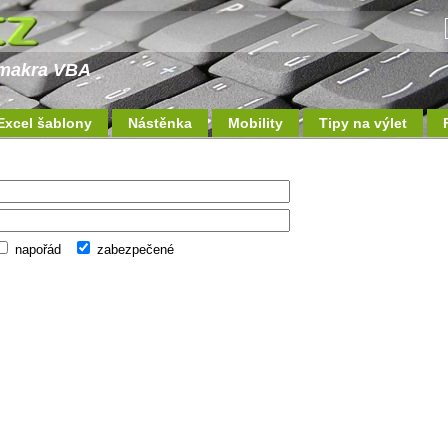
a makra VBA
Excel šablony
Nástěnka
Mobility
Tipy na výlet
napořád
zabezpečené