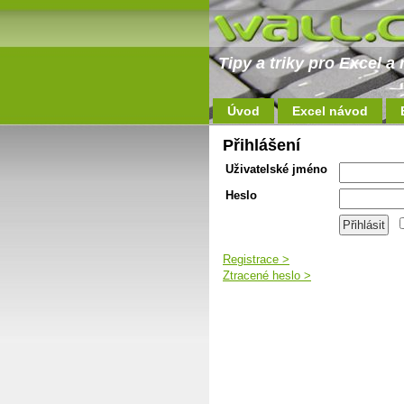
Tipy a triky pro Excel 
Úvod
Excel návod
Přihlášení
Uživatelské jméno
Heslo
Registrace >
Ztracené heslo >