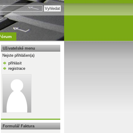
Fórum
Uživatelské menu
Nejste přihlášen(a)
přihlásit
registrace
\n
Formulář Faktura