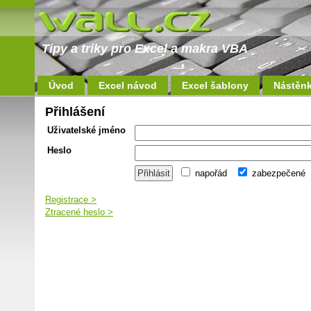
Tipy a triky pro Excel a makra VBA
Úvod
Excel návod
Excel šablony
Nástěn
Přihlášení
Uživatelské jméno
Heslo
napořád
zabezpečené
Registrace >
Ztracené heslo >