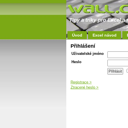
Tipy a triky pro Excel 
Úvod
Excel návod
Přihlášení
Uživatelské jméno
Heslo
Registrace >
Ztracené heslo >