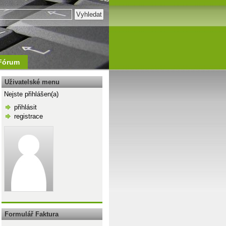
Fórum
Uživatelské menu
Nejste přihlášen(a)
přihlásit
registrace
\n
Formulář Faktura