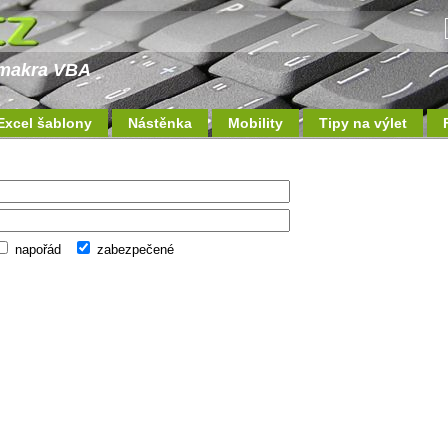
a makra VBA
Excel šablony
Nástěnka
Mobility
Tipy na výlet
napořád
zabezpečené