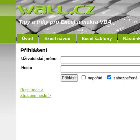
Tipy a triky pro Excel a makra VBA
Úvod
Excel návod
Excel šablony
Nástěn
Přihlášení
Uživatelské jméno
Heslo
napořád
zabezpečené
Registrace >
Ztracené heslo >