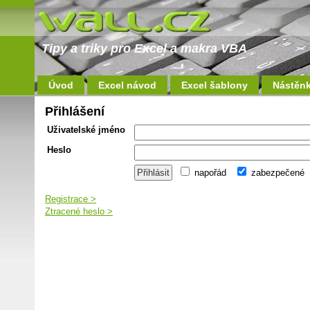
Tipy a triky pro Excel a makra VBA
Úvod
Excel návod
Excel šablony
Nástěn
Přihlášení
Uživatelské jméno
Heslo
napořád
zabezpečené
Registrace >
Ztracené heslo >