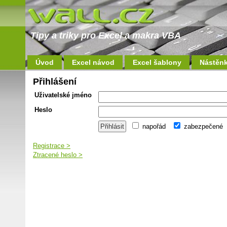
Tipy a triky pro Excel a makra VBA
Úvod
Excel návod
Excel šablony
Nástěn
Přihlášení
Uživatelské jméno
Heslo
napořád
zabezpečené
Registrace >
Ztracené heslo >