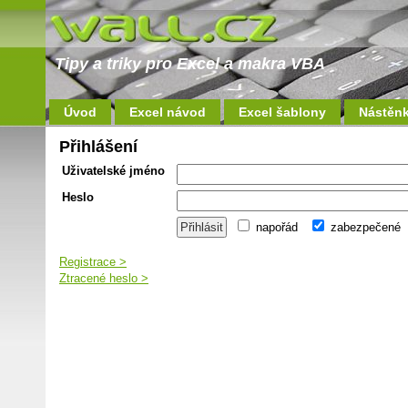
Tipy a triky pro Excel a makra VBA
Úvod
Excel návod
Excel šablony
Nástěn
Přihlášení
Uživatelské jméno
Heslo
napořád
zabezpečené
Registrace >
Ztracené heslo >