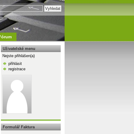
Fórum
Uživatelské menu
Nejste přihlášen(a)
přihlásit
registrace
\n
Formulář Faktura