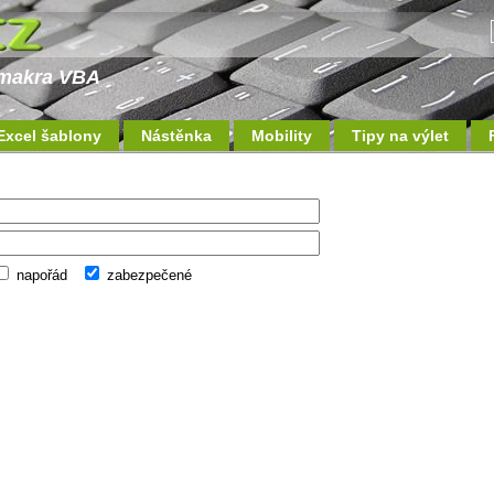
a makra VBA
Excel šablony
Nástěnka
Mobility
Tipy na výlet
napořád
zabezpečené