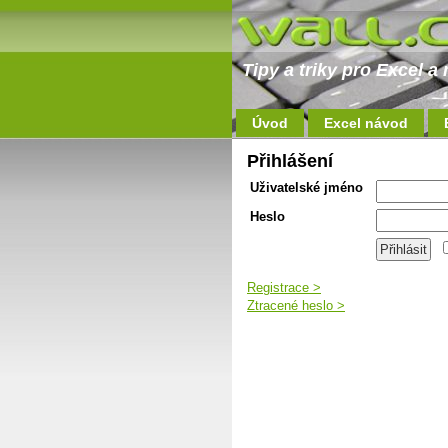
Tipy a triky pro Excel 
Úvod
Excel návod
Přihlášení
Uživatelské jméno
Heslo
Registrace >
Ztracené heslo >