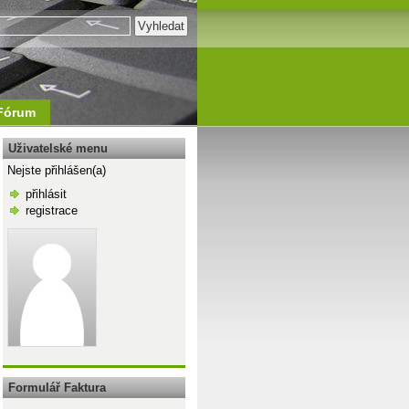
Fórum
Uživatelské menu
Nejste přihlášen(a)
přihlásit
registrace
\n
Formulář Faktura