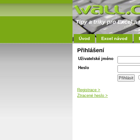
Tipy a triky pro Excel 
Úvod
Excel návod
Přihlášení
Uživatelské jméno
Heslo
Registrace >
Ztracené heslo >