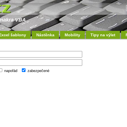
a makra VBA
Excel šablony
Nástěnka
Mobility
Tipy na výlet
napořád
zabezpečené