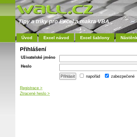
Tipy a triky pro Excel a makra VBA
Úvod
Excel návod
Excel šablony
Nástěn
Přihlášení
Uživatelské jméno
Heslo
napořád
zabezpečené
Registrace >
Ztracené heslo >