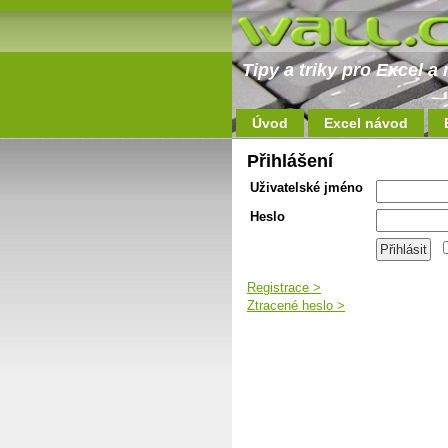
Tipy a triky pro Excel 
Úvod
Excel návod
Přihlášení
Uživatelské jméno
Heslo
Registrace >
Ztracené heslo >