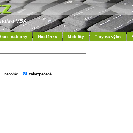
a makra VBA
Excel šablony
Nástěnka
Mobility
Tipy na výlet
napořád
zabezpečené