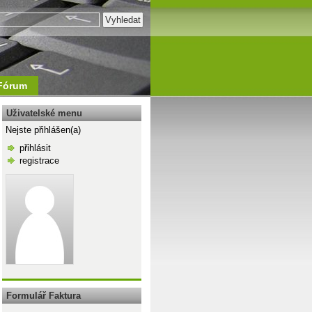
Fórum
Uživatelské menu
Nejste přihlášen(a)
přihlásit
registrace
\n
Formulář Faktura