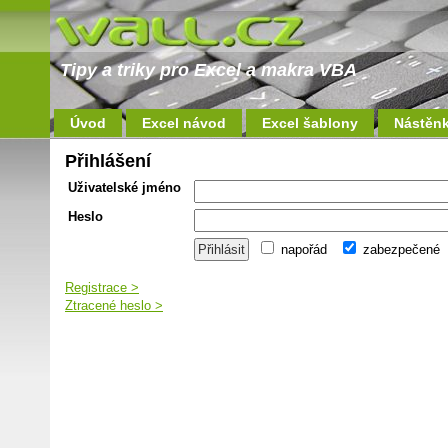
Tipy a triky pro Excel a makra VBA
Úvod
Excel návod
Excel šablony
Nástěn
Přihlášení
Uživatelské jméno
Heslo
napořád
zabezpečené
Registrace >
Ztracené heslo >