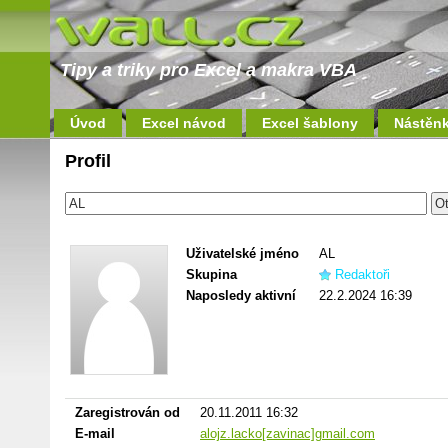
Tipy a triky pro Excel a makra VBA
Úvod
Excel návod
Excel šablony
Nástěn
Profil
Uživatelské jméno
AL
Skupina
Redaktoři
Naposledy aktivní
22.2.2024 16:39
Zaregistrován od
20.11.2011 16:32
E-mail
alojz.lacko[zavinac]gmail.com