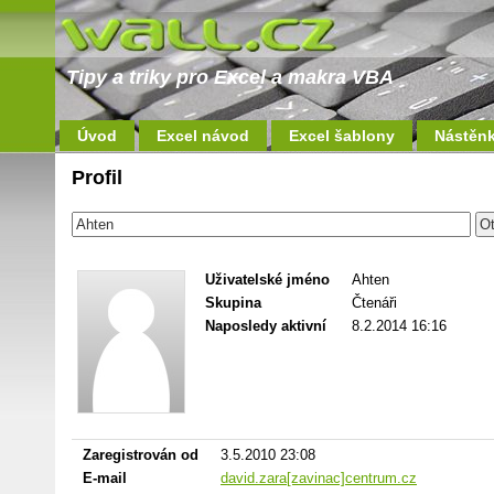
Tipy a triky pro Excel a makra VBA
Úvod
Excel návod
Excel šablony
Nástěn
Profil
Uživatelské jméno
Ahten
Skupina
Čtenáři
Naposledy aktivní
8.2.2014 16:16
Zaregistrován od
3.5.2010 23:08
E-mail
david.zara[zavinac]centrum.cz