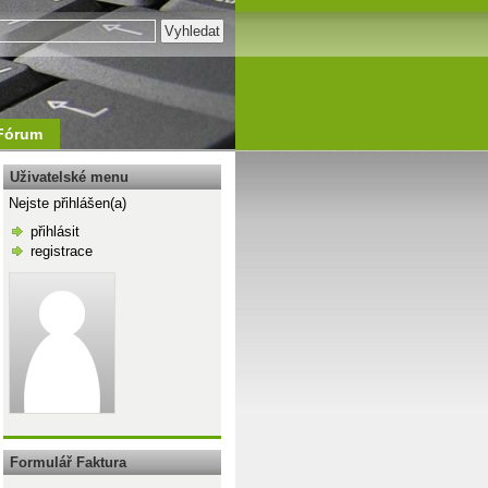
Fórum
Uživatelské menu
Nejste přihlášen(a)
přihlásit
registrace
\n
Formulář Faktura