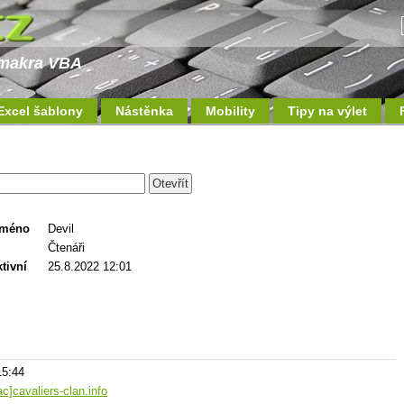
a makra VBA
Excel šablony
Nástěnka
Mobility
Tipy na výlet
jméno
Devil
Čtenáři
tivní
25.8.2022 12:01
15:44
ac]cavaliers-clan.info