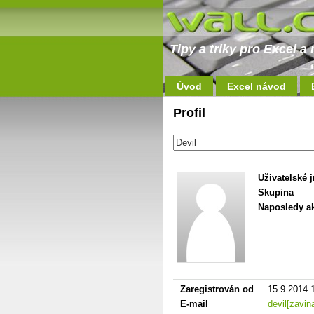
Tipy a triky pro Excel 
Úvod
Excel návod
Profil
Uživatelské 
Skupina
Naposledy ak
Zaregistrován od
15.9.2014 
E-mail
devil[zavin