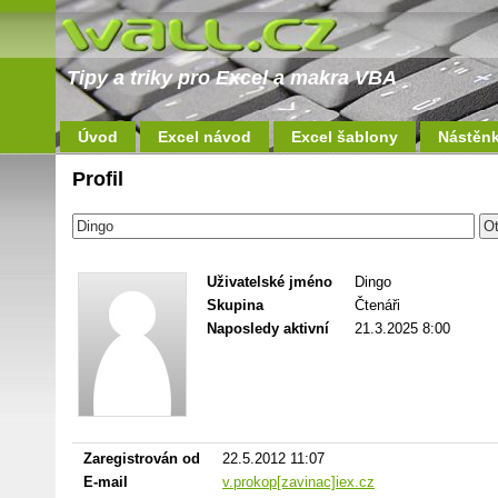
Tipy a triky pro Excel a makra VBA
Úvod
Excel návod
Excel šablony
Nástěn
Profil
Uživatelské jméno
Dingo
Skupina
Čtenáři
Naposledy aktivní
21.3.2025 8:00
Zaregistrován od
22.5.2012 11:07
E-mail
v.prokop[zavinac]iex.cz