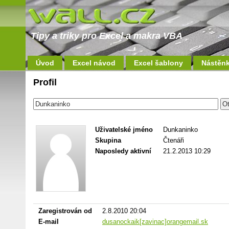
Tipy a triky pro Excel a makra VBA
Úvod
Excel návod
Excel šablony
Nástěn
Profil
Uživatelské jméno
Dunkaninko
Skupina
Čtenáři
Naposledy aktivní
21.2.2013 10:29
Zaregistrován od
2.8.2010 20:04
E-mail
dusanockaik[zavinac]orangemail.sk