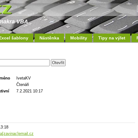
a makra VBA
Excel šablony
Nástěnka
Mobility
Tipy na výlet
jméno
IvetaKV
Čtenáři
tivní
7.2.2021 10:17
13:18
a[zavinac]email.cz