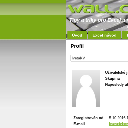
Tipy a triky pro Excel 
Úvod
Excel návod
Profil
Uživatelské 
Skupina
Naposledy ak
Zaregistrován od
5.10.2016 
E-mail
kvasnickov