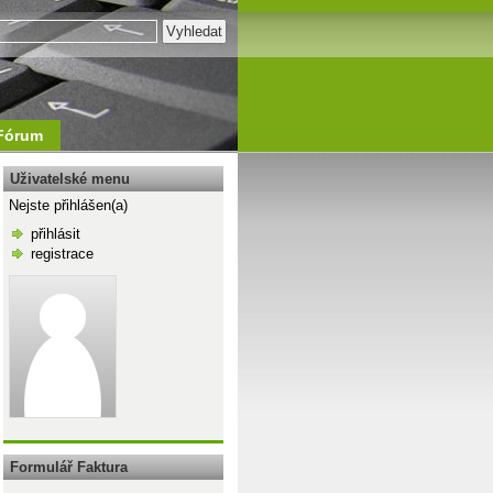
Fórum
Uživatelské menu
Nejste přihlášen(a)
přihlásit
registrace
\n
Formulář Faktura