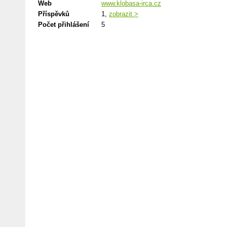
Web
www.klobasa-irca.cz
Příspěvků
1,
zobrazit >
Počet přihlášení
5