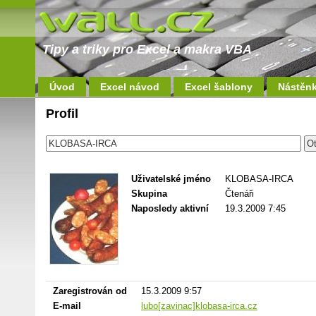
Tipy a triky pro Excel a makra VBA
Úvod
Excel návod
Excel šablony
Nástěn
Profil
Uživatelské jméno
KLOBASA-IRCA
Skupina
Čtenáři
Naposledy aktivní
19.3.2009 7:45
Zaregistrován od
15.3.2009 9:57
E-mail
lubo[zavinac]klobasa-irca.cz