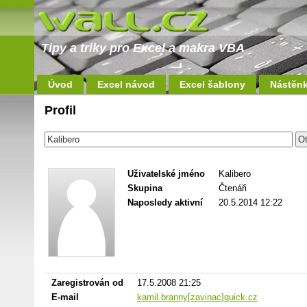
Tipy a triky pro Excel a makra VBA
Úvod
Excel návod
Excel šablony
Nástěn
Profil
Uživatelské jméno
Kalibero
Skupina
Čtenáři
Naposledy aktivní
20.5.2014 12:22
Zaregistrován od
17.5.2008 21:25
E-mail
kamil.branny[zavinac]quick.cz