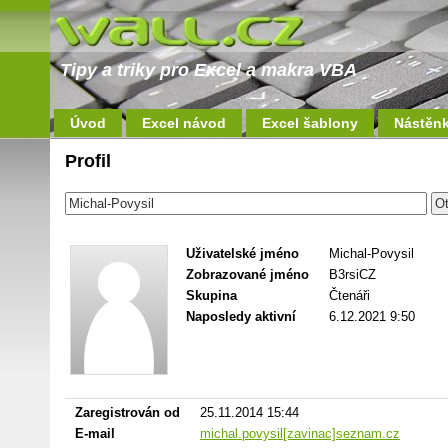
Tipy a triky pro Excel a makra VBA
Úvod
Excel návod
Excel šablony
Nástěn
Profil
Uživatelské jméno
Michal-Povysil
Zobrazované jméno
B3rsiCZ
Skupina
Čtenáři
Naposledy aktivní
6.12.2021 9:50
Zaregistrován od
25.11.2014 15:44
E-mail
michal.povysil[zavinac]seznam.cz