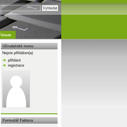
Fórum
Uživatelské menu
Nejste přihlášen(a)
přihlásit
registrace
\n
Formulář Faktura