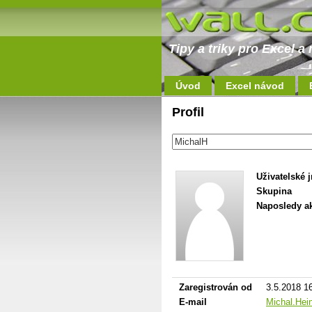
Tipy a triky pro Excel 
Úvod
Excel návod
Profil
Uživatelské 
Skupina
Naposledy ak
Zaregistrován od
3.5.2018 1
E-mail
Michal.Hei