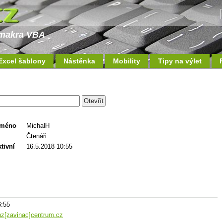
a makra VBA
Excel šablony
Nástěnka
Mobility
Tipy na výlet
jméno
MichalH
Čtenáři
tivní
16.5.2018 10:55
6:55
nz[zavinac]centrum.cz