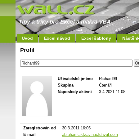
Tipy a triky pro Excel a makra VBA
Úvod
Excel návod
Excel šablony
Nástěn
Profil
Uživatelské jméno
Richard99
Skupina
Čtenáři
Naposledy aktivní
3.4.2021 11:08
Zaregistrován od
30.3.2011 16:05
E-mail
abrahamcik[zavinac]dnvgl.com