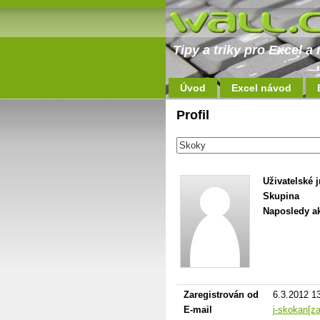
Tipy a triky pro Excel 
Úvod
Excel návod
Profil
Uživatelské 
Skupina
Naposledy ak
Zaregistrován od
6.3.2012 1
E-mail
j-skokan[z