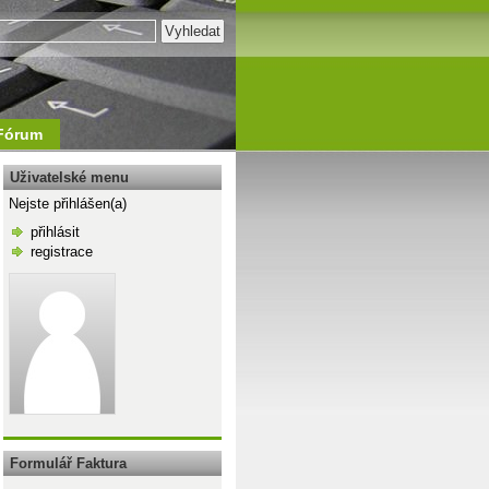
Fórum
Uživatelské menu
Nejste přihlášen(a)
přihlásit
registrace
\n
Formulář Faktura