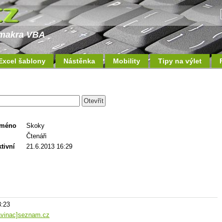
a makra VBA
Excel šablony
Nástěnka
Mobility
Tipy na výlet
jméno
Skoky
Čtenáři
tivní
21.6.2013 16:29
3:23
avinac]seznam.cz