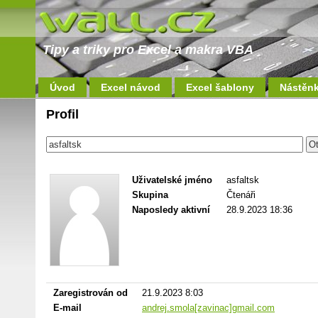
Tipy a triky pro Excel a makra VBA
Úvod
Excel návod
Excel šablony
Nástěn
Profil
Uživatelské jméno
asfaltsk
Skupina
Čtenáři
Naposledy aktivní
28.9.2023 18:36
Zaregistrován od
21.9.2023 8:03
E-mail
andrej.smola[zavinac]gmail.com