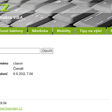
a makra VBA
Excel šablony
Nástěnka
Mobility
Tipy na výlet
jméno
claxon
Čtenáři
tivní
8.9.2011 7:04
19:04
inac]seznam.cz