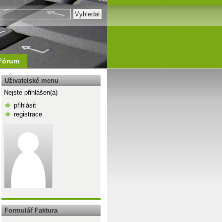
Fórum
Uživatelské menu
Nejste přihlášen(a)
přihlásit
registrace
\n
Formulář Faktura