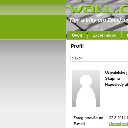
Tipy a triky pro Excel 
Úvod
Excel návod
Profil
Uživatelské 
Skupina
Naposledy ak
Zaregistrován od
22.8.2011 
E-mail
claxon[zav