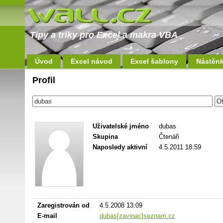
Tipy a triky pro Excel a makra VBA
Úvod
Excel návod
Excel šablony
Nástěn
Profil
Uživatelské jméno
dubas
Skupina
Čtenáři
Naposledy aktivní
4.5.2011 18:59
Zaregistrován od
4.5.2008 13:09
E-mail
dubas[zavinac]seznam.cz