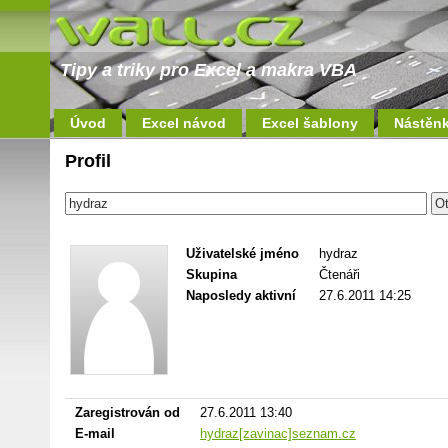
Tipy a triky pro Excel a makra VBA
Úvod
Excel návod
Excel šablony
Nástěn
Profil
Uživatelské jméno
hydraz
Skupina
Čtenáři
Naposledy aktivní
27.6.2011 14:25
Zaregistrován od
27.6.2011 13:40
E-mail
hydraz[zavinac]seznam.cz