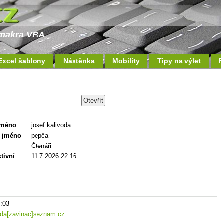
a makra VBA
Excel šablony
Nástěnka
Mobility
Tipy na výlet
jméno
josef.kalivoda
 jméno
pepča
Čtenáři
tivní
11.7.2026 22:16
3:03
voda[zavinac]seznam.cz