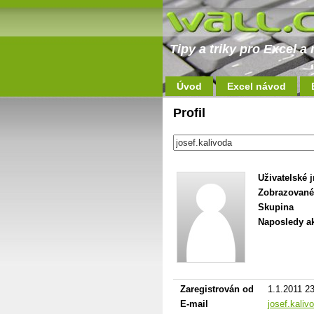
Tipy a triky pro Excel 
Úvod
Excel návod
Profil
Uživatelské 
Zobrazované
Skupina
Naposledy ak
Zaregistrován od
1.1.2011 2
E-mail
josef.kali