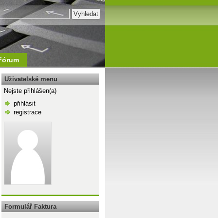
Fórum
Uživatelské menu
Nejste přihlášen(a)
přihlásit
registrace
\n
Formulář Faktura