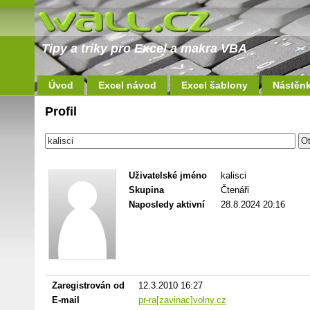
Tipy a triky pro Excel a makra VBA
Úvod
Excel návod
Excel šablony
Nástěn
Profil
Uživatelské jméno
kalisci
Skupina
Čtenáři
Naposledy aktivní
28.8.2024 20:16
Zaregistrován od
12.3.2010 16:27
E-mail
pr-ra[zavinac]volny.cz