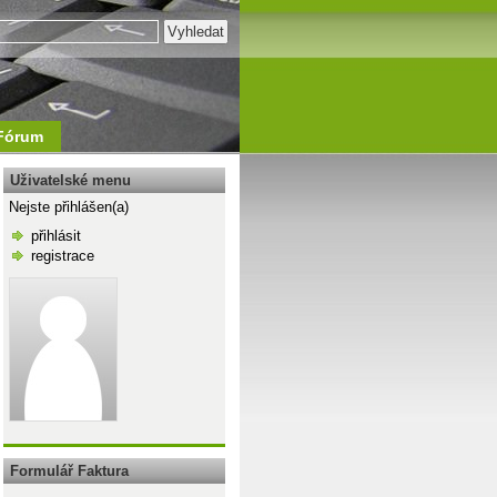
Fórum
Uživatelské menu
Nejste přihlášen(a)
přihlásit
registrace
\n
Formulář Faktura