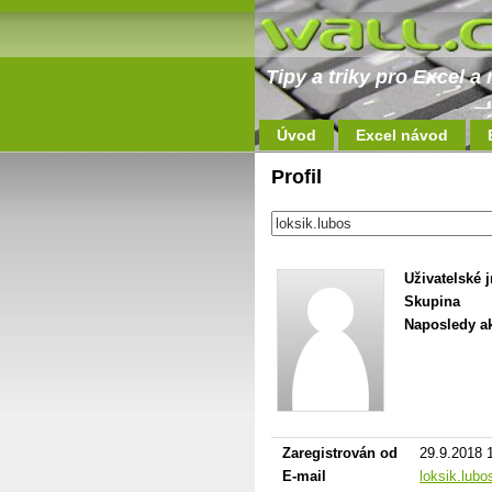
Tipy a triky pro Excel 
Úvod
Excel návod
Profil
Uživatelské 
Skupina
Naposledy ak
Zaregistrován od
29.9.2018 
E-mail
loksik.lub