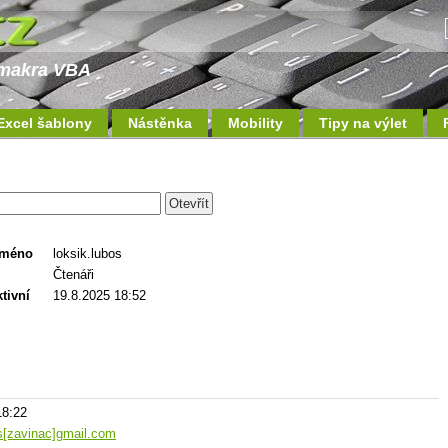
a makra VBA
Excel šablony
Nástěnka
Mobility
Tipy na výlet
jméno
loksik.lubos
Čtenáři
tivní
19.8.2025 18:52
18:22
os[zavinac]gmail.com