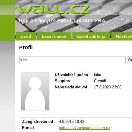
Tipy a triky pro Excel a makra VBA
Úvod
Excel návod
Excel šablony
Nástěn
Profil
Uživatelské jméno
lubo
Skupina
Čtenáři
Naposledy aktivní
17.6.2026 23:06
Zaregistrován od
4.9.2015 10:42
E-mail
petrak.lub[zavinac]seznam.cz